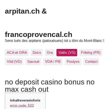
arpitan.ch &
francoprovencal.ch
Sens tués des arpitans (patouésans) tot u tôrn du Mont-Blanc !
ACA et GRA
Docs
Ora
Valês (VS)
Fribôrg (FR)
Vôd (VD)
Savouè
VDA / PIE
Poulyes
Contact
no deposit casino bonus no
max cash out
inhaltsverzeichnis
error code: 522