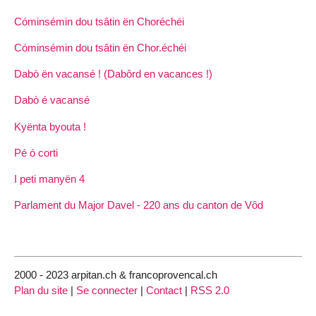
Cóminsémin dou tsâtin ën Choréchéi
Cóminsémin dou tsâtin ën Chor.échéi
Dabò ën vacansé ! (Dabôrd en vacances !)
Dabò é vacansé
Kyënta byouta !
Pé ó corti
I peti manyën 4
Parlament du Major Davel - 220 ans du canton de Vôd
2000 - 2023 arpitan.ch & francoprovencal.ch
Plan du site
|
Se connecter
|
Contact
|
RSS 2.0