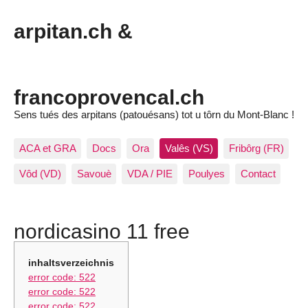
arpitan.ch &
francoprovencal.ch
Sens tués des arpitans (patouésans) tot u tôrn du Mont-Blanc !
ACA et GRA
Docs
Ora
Valês (VS)
Fribôrg (FR)
Vôd (VD)
Savouè
VDA / PIE
Poulyes
Contact
nordicasino 11 free
inhaltsverzeichnis
error code: 522
error code: 522
error code: 522