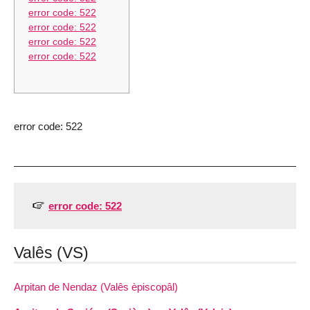
error code: 522
error code: 522
error code: 522
error code: 522
error code: 522
error code: 522
Valês (VS)
Arpitan de Nendaz (Valês èpiscopâl)