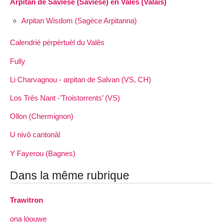
Arpitan de Saviése (Savièse) en Valês (Valais)
Arpitan Wisdom (Sagèce Arpitanna)
Calendrié pèrpèrtuèl du Valês
Fully
Li Charvagnou - arpitan de Salvan (VS, CH)
Los Três Nant -’Troistorrents’ (VS)
Ollon (Chermignon)
U nivô cantonâl
Y Fayerou (Bagnes)
Dans la même rubrique
Trawitron
ona lóouwe