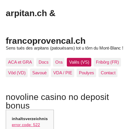
arpitan.ch &
francoprovencal.ch
Sens tués des arpitans (patouésans) tot u tôrn du Mont-Blanc !
ACA et GRA
Docs
Ora
Valês (VS)
Fribôrg (FR)
Vôd (VD)
Savouè
VDA / PIE
Poulyes
Contact
novoline casino no deposit
bonus
inhaltsverzeichnis
error code: 522