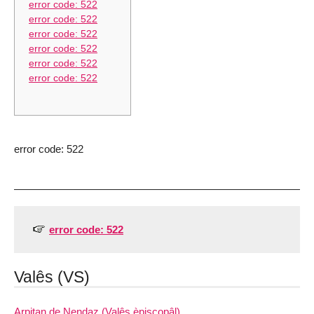
error code: 522
error code: 522
error code: 522
error code: 522
error code: 522
error code: 522
error code: 522
error code: 522
Valês (VS)
Arpitan de Nendaz (Valês èpiscopâl)