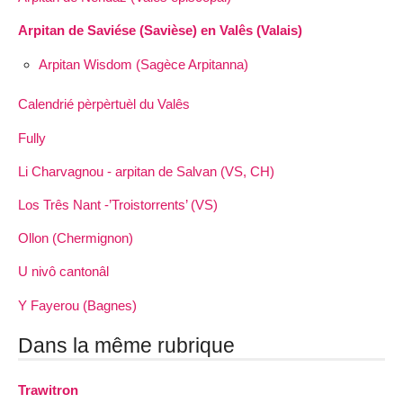
Arpitan de Saviése (Savièse) en Valês (Valais)
Arpitan Wisdom (Sagèce Arpitanna)
Calendrié pèrpèrtuèl du Valês
Fully
Li Charvagnou - arpitan de Salvan (VS, CH)
Los Três Nant -’Troistorrents’ (VS)
Ollon (Chermignon)
U nivô cantonâl
Y Fayerou (Bagnes)
Dans la même rubrique
Trawitron