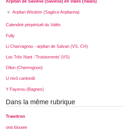
Arpitan de Saviése (Savièse) en Valês (Valais)
Arpitan Wisdom (Sagèce Arpitanna)
Calendrié pèrpèrtuèl du Valês
Fully
Li Charvagnou - arpitan de Salvan (VS, CH)
Los Três Nant -’Troistorrents’ (VS)
Ollon (Chermignon)
U nivô cantonâl
Y Fayerou (Bagnes)
Dans la même rubrique
Trawitron
ona lóouwe