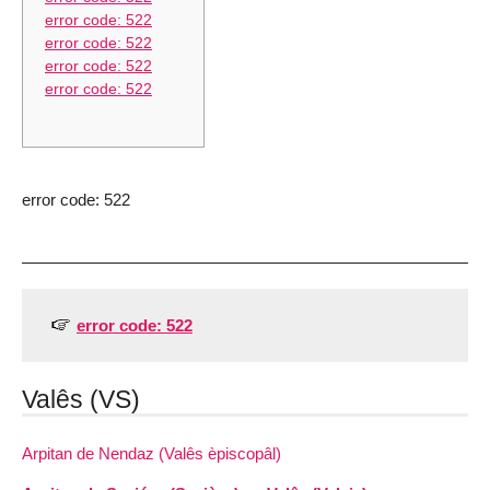
error code: 522
error code: 522
error code: 522
error code: 522
error code: 522
error code: 522
Valês (VS)
Arpitan de Nendaz (Valês èpiscopâl)