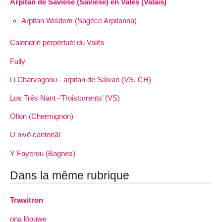
Arpitan de Saviése (Savièse) en Valês (Valais)
Arpitan Wisdom (Sagèce Arpitanna)
Calendrié pèrpèrtuèl du Valês
Fully
Li Charvagnou - arpitan de Salvan (VS, CH)
Los Três Nant -’Troistorrents’ (VS)
Ollon (Chermignon)
U nivô cantonâl
Y Fayerou (Bagnes)
Dans la même rubrique
Trawitron
ona lóouwe