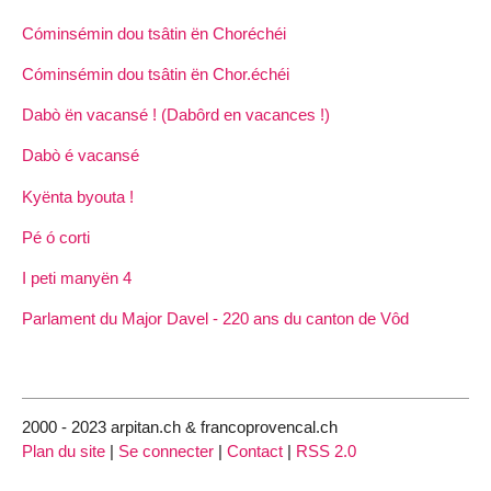
Cóminsémin dou tsâtin ën Choréchéi
Cóminsémin dou tsâtin ën Chor.échéi
Dabò ën vacansé ! (Dabôrd en vacances !)
Dabò é vacansé
Kyënta byouta !
Pé ó corti
I peti manyën 4
Parlament du Major Davel - 220 ans du canton de Vôd
2000 - 2023 arpitan.ch & francoprovencal.ch
Plan du site
|
Se connecter
|
Contact
|
RSS 2.0