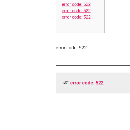
error code: 522
error code: 522
error code: 522
error code: 522
error code: 522