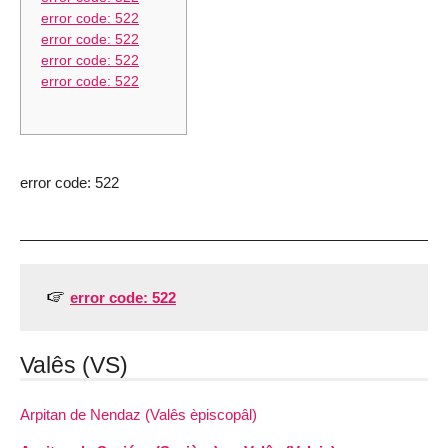
error code: 522
error code: 522
error code: 522
error code: 522
error code: 522
error code: 522
Valês (VS)
Arpitan de Nendaz (Valês èpiscopâl)