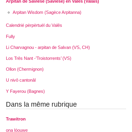
Arpitan de Saviése (Savièse) en Valês (Valais)
Arpitan Wisdom (Sagèce Arpitanna)
Calendrié pèrpèrtuèl du Valês
Fully
Li Charvagnou - arpitan de Salvan (VS, CH)
Los Três Nant -’Troistorrents’ (VS)
Ollon (Chermignon)
U nivô cantonâl
Y Fayerou (Bagnes)
Dans la même rubrique
Trawitron
ona lóouwe