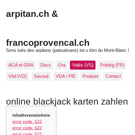
arpitan.ch &
francoprovencal.ch
Sens tués des arpitans (patouésans) tot u tôrn du Mont-Blanc !
ACA et GRA
Docs
Ora
Valês (VS)
Fribôrg (FR)
Vôd (VD)
Savouè
VDA / PIE
Poulyes
Contact
online blackjack karten zahlen
inhaltsverzeichnis
error code: 522
error code: 522
error code: 522