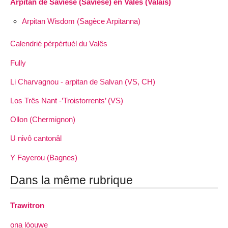
Arpitan de Saviése (Savièse) en Valês (Valais)
Arpitan Wisdom (Sagèce Arpitanna)
Calendrié pèrpèrtuèl du Valês
Fully
Li Charvagnou - arpitan de Salvan (VS, CH)
Los Três Nant -’Troistorrents’ (VS)
Ollon (Chermignon)
U nivô cantonâl
Y Fayerou (Bagnes)
Dans la même rubrique
Trawitron
ona lóouwe