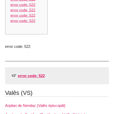
error code: 522
error code: 522
error code: 522
error code: 522
error code: 522
error code: 522
Valês (VS)
Arpitan de Nendaz (Valês èpiscopâl)