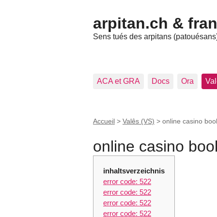
arpitan.ch & fra
Sens tués des arpitans (patouésans) 
ACA et GRA
Docs
Ora
Val
Accueil
>
Valês (VS)
> online casino book
online casino book
inhaltsverzeichnis
error code: 522
error code: 522
error code: 522
error code: 522