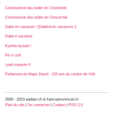
Cóminsémin dou tsâtin ën Choréchéi
Cóminsémin dou tsâtin ën Chor.échéi
Dabò ën vacansé ! (Dabôrd en vacances !)
Dabò é vacansé
Kyënta byouta !
Pé ó corti
I peti manyën 4
Parlament du Major Davel - 220 ans du canton de Vôd
2000 - 2023 arpitan.ch & francoprovencal.ch
Plan du site
|
Se connecter
|
Contact
|
RSS 2.0