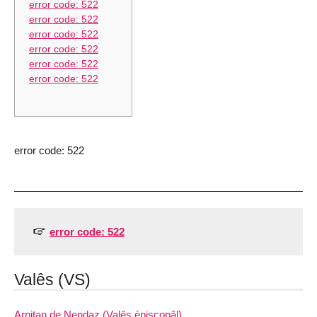
error code: 522
error code: 522
error code: 522
error code: 522
error code: 522
error code: 522
error code: 522
error code: 522
Valês (VS)
Arpitan de Nendaz (Valês èpiscopâl)