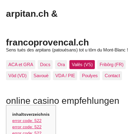
arpitan.ch &
francoprovencal.ch
Sens tués des arpitans (patouésans) tot u tôrn du Mont-Blanc !
ACA et GRA
Docs
Ora
Valês (VS)
Fribôrg (FR)
Vôd (VD)
Savouè
VDA / PIE
Poulyes
Contact
online casino empfehlungen
inhaltsverzeichnis
error code: 522
error code: 522
error code: 522