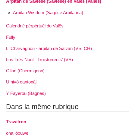
Arpitan de Saviése (Savièse) en Valês (Valais)
Arpitan Wisdom (Sagèce Arpitanna)
Calendrié pèrpèrtuèl du Valês
Fully
Li Charvagnou - arpitan de Salvan (VS, CH)
Los Três Nant -’Troistorrents’ (VS)
Ollon (Chermignon)
U nivô cantonâl
Y Fayerou (Bagnes)
Dans la même rubrique
Trawitron
ona lóouwe