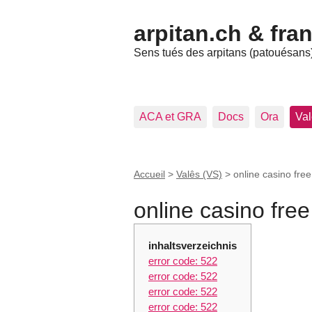
arpitan.ch & fra
Sens tués des arpitans (patouésans) 
ACA et GRA
Docs
Ora
Val
Accueil
>
Valês (VS)
> online casino fre
online casino fre
inhaltsverzeichnis
error code: 522
error code: 522
error code: 522
error code: 522