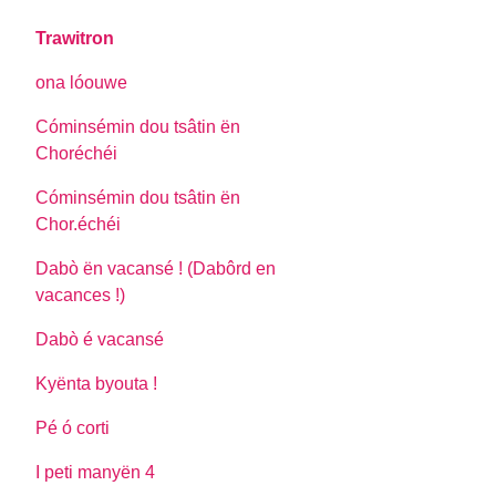
Trawitron
ona lóouwe
Cóminsémin dou tsâtin ën
Choréchéi
Cóminsémin dou tsâtin ën
Chor.échéi
Dabò ën vacansé ! (Dabôrd en
vacances !)
Dabò é vacansé
Kyënta byouta !
Pé ó corti
I peti manyën 4