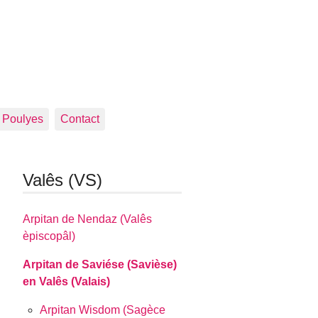
Poulyes
Contact
Valês (VS)
Arpitan de Nendaz (Valês
èpiscopâl)
Arpitan de Saviése (Savièse)
en Valês (Valais)
Arpitan Wisdom (Sagèce