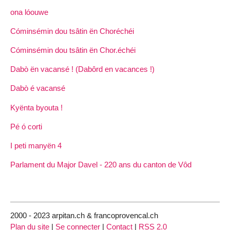
ona lóouwe
Cóminsémin dou tsâtin ën Choréchéi
Cóminsémin dou tsâtin ën Chor.échéi
Dabò ën vacansé ! (Dabôrd en vacances !)
Dabò é vacansé
Kyënta byouta !
Pé ó corti
I peti manyën 4
Parlament du Major Davel - 220 ans du canton de Vôd
2000 - 2023 arpitan.ch & francoprovencal.ch
Plan du site
|
Se connecter
|
Contact
|
RSS 2.0