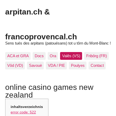
arpitan.ch &
francoprovencal.ch
Sens tués des arpitans (patouésans) tot u tôrn du Mont-Blanc !
ACA et GRA
Docs
Ora
Valês (VS)
Fribôrg (FR)
Vôd (VD)
Savouè
VDA / PIE
Poulyes
Contact
online casino games new
zealand
inhaltsverzeichnis
error code: 522