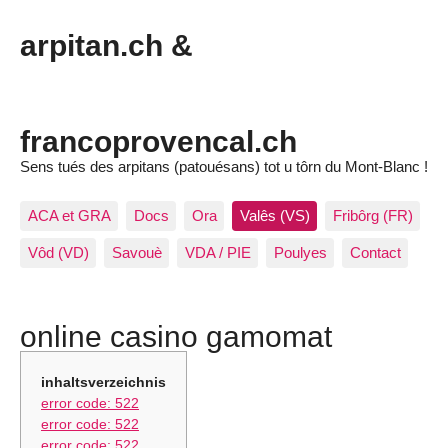
arpitan.ch &
francoprovencal.ch
Sens tués des arpitans (patouésans) tot u tôrn du Mont-Blanc !
ACA et GRA
Docs
Ora
Valês (VS)
Fribôrg (FR)
Vôd (VD)
Savouè
VDA / PIE
Poulyes
Contact
online casino gamomat
inhaltsverzeichnis
error code: 522
error code: 522
error code: 522