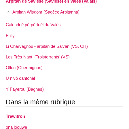
Arpitan de Saviése (Savièse) en Valês (Valais)
Arpitan Wisdom (Sagèce Arpitanna)
Calendrié pèrpèrtuèl du Valês
Fully
Li Charvagnou - arpitan de Salvan (VS, CH)
Los Três Nant -’Troistorrents’ (VS)
Ollon (Chermignon)
U nivô cantonâl
Y Fayerou (Bagnes)
Dans la même rubrique
Trawitron
ona lóouwe