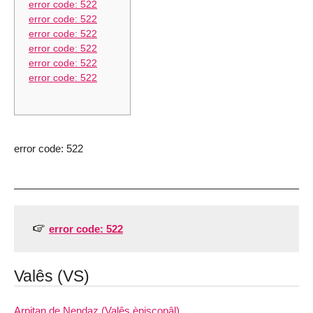
error code: 522
error code: 522
error code: 522
error code: 522
error code: 522
error code: 522
error code: 522
error code: 522
Valês (VS)
Arpitan de Nendaz (Valês èpiscopâl)