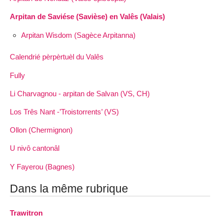
Arpitan de Saviése (Savièse) en Valês (Valais)
Arpitan Wisdom (Sagèce Arpitanna)
Calendrié pèrpèrtuèl du Valês
Fully
Li Charvagnou - arpitan de Salvan (VS, CH)
Los Três Nant -’Troistorrents’ (VS)
Ollon (Chermignon)
U nivô cantonâl
Y Fayerou (Bagnes)
Dans la même rubrique
Trawitron