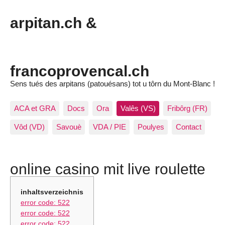
arpitan.ch &
francoprovencal.ch
Sens tués des arpitans (patouésans) tot u tôrn du Mont-Blanc !
ACA et GRA
Docs
Ora
Valês (VS)
Fribôrg (FR)
Vôd (VD)
Savouè
VDA / PIE
Poulyes
Contact
online casino mit live roulette
inhaltsverzeichnis
error code: 522
error code: 522
error code: 522