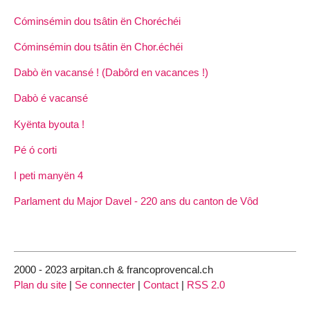
Cóminsémin dou tsâtin ën Choréchéi
Cóminsémin dou tsâtin ën Chor.échéi
Dabò ën vacansé ! (Dabôrd en vacances !)
Dabò é vacansé
Kyënta byouta !
Pé ó corti
I peti manyën 4
Parlament du Major Davel - 220 ans du canton de Vôd
2000 - 2023 arpitan.ch & francoprovencal.ch
Plan du site
|
Se connecter
|
Contact
|
RSS 2.0