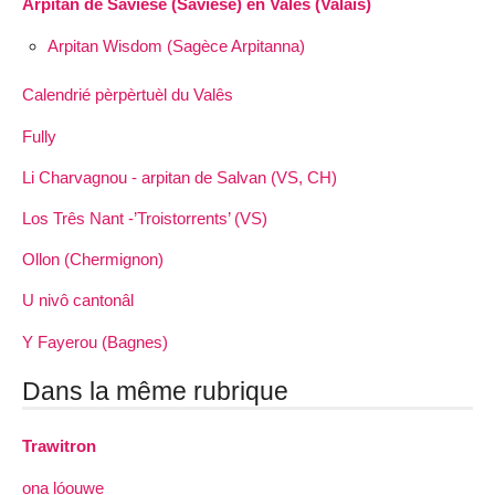
Arpitan de Saviése (Savièse) en Valês (Valais)
Arpitan Wisdom (Sagèce Arpitanna)
Calendrié pèrpèrtuèl du Valês
Fully
Li Charvagnou - arpitan de Salvan (VS, CH)
Los Três Nant -’Troistorrents’ (VS)
Ollon (Chermignon)
U nivô cantonâl
Y Fayerou (Bagnes)
Dans la même rubrique
Trawitron
ona lóouwe