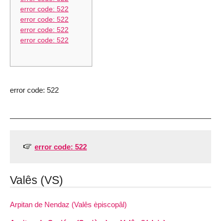
error code: 522
error code: 522
error code: 522
error code: 522
error code: 522
error code: 522
Valês (VS)
Arpitan de Nendaz (Valês èpiscopâl)