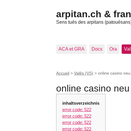
arpitan.ch & fra
Sens tués des arpitans (patouésans) 
ACA et GRA
Docs
Ora
Val
Accueil
>
Valês (VS)
> online casino ne
online casino ne
inhaltsverzeichnis
error code: 522
error code: 522
error code: 522
error code: 522