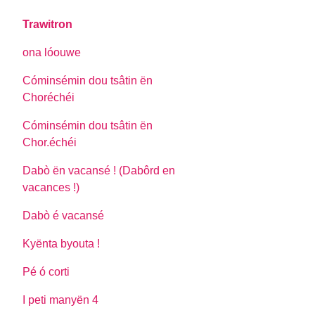
Trawitron
ona lóouwe
Cóminsémin dou tsâtin ën
Choréchéi
Cóminsémin dou tsâtin ën
Chor.échéi
Dabò ën vacansé ! (Dabôrd en
vacances !)
Dabò é vacansé
Kyënta byouta !
Pé ó corti
I peti manyën 4