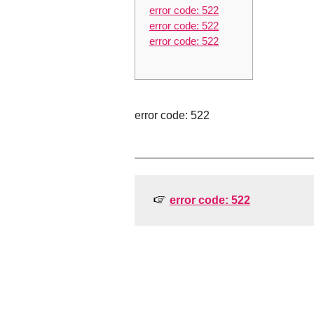
error code: 522
error code: 522
error code: 522
error code: 522
error code: 522