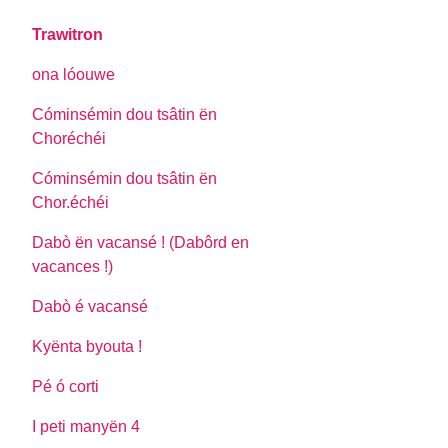
Trawitron
ona lóouwe
Cóminsémin dou tsâtin ën
Choréchéi
Cóminsémin dou tsâtin ën
Chor.échéi
Dabò ën vacansé ! (Dabôrd en
vacances !)
Dabò é vacansé
Kyënta byouta !
Pé ó corti
I peti manyën 4