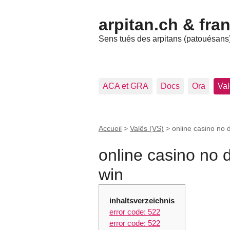
arpitan.ch & fra
Sens tués des arpitans (patouésans) 
ACA et GRA
Docs
Ora
Val
Accueil
>
Valês (VS)
> online casino no 
online casino no 
win
inhaltsverzeichnis
error code: 522
error code: 522