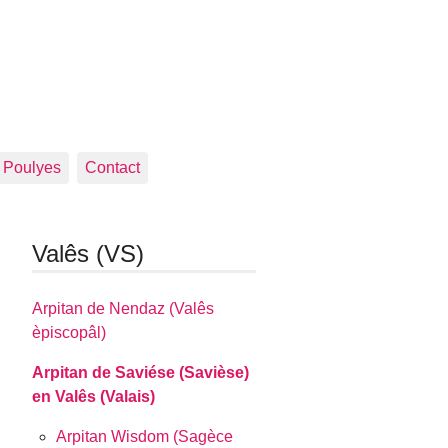
Poulyes
Contact
Valês (VS)
Arpitan de Nendaz (Valês
èpiscopâl)
Arpitan de Saviése (Savièse)
en Valês (Valais)
Arpitan Wisdom (Sagèce