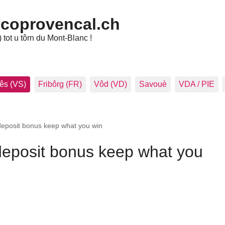
ncoprovencal.ch
tot u tôrn du Mont-Blanc !
ês (VS)
Fribôrg (FR)
Vôd (VD)
Savouè
VDA / PIE
deposit bonus keep what you win
deposit bonus keep what you