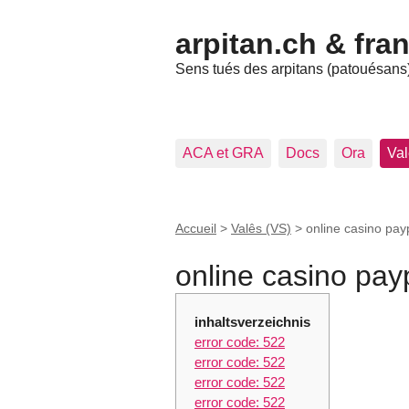
arpitan.ch & fra
Sens tués des arpitans (patouésans) 
ACA et GRA
Docs
Ora
Val
Accueil
>
Valês (VS)
> online casino pay
online casino pa
inhaltsverzeichnis
error code: 522
error code: 522
error code: 522
error code: 522