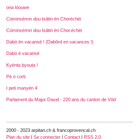
ona lóouwe
Cóminsémin dou tsâtin ën Choréchéi
Cóminsémin dou tsâtin ën Chor.échéi
Dabò ën vacansé ! (Dabôrd en vacances !)
Dabò é vacansé
Kyënta byouta !
Pé ó corti
I peti manyën 4
Parlament du Major Davel - 220 ans du canton de Vôd
2000 - 2023 arpitan.ch & francoprovencal.ch
Plan du site
|
Se connecter
|
Contact
|
RSS 2.0