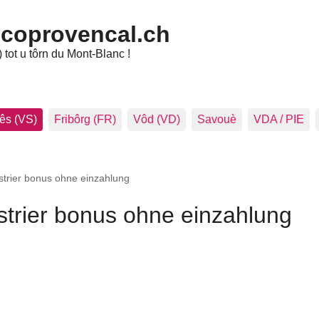
ncoprovencal.ch
tot u tôrn du Mont-Blanc !
ês (VS)
Fribôrg (FR)
Vôd (VD)
Savouè
VDA / PIE
istrier bonus ohne einzahlung
istrier bonus ohne einzahlung