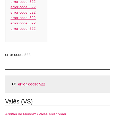
error code: 522
error code: 522
error code: 522
error code: 522
error code: 522
error code: 522
error code: 522
error code: 522
Valês (VS)
Arpitan de Nendaz (Valês èpiscopâl)