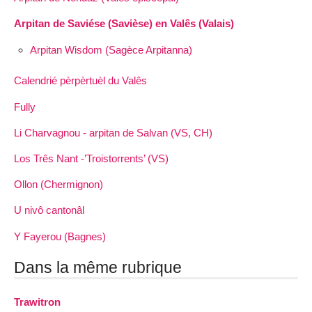
Arpitan de Saviése (Savièse) en Valês (Valais)
Arpitan Wisdom (Sagèce Arpitanna)
Calendrié pèrpèrtuèl du Valês
Fully
Li Charvagnou - arpitan de Salvan (VS, CH)
Los Três Nant -’Troistorrents’ (VS)
Ollon (Chermignon)
U nivô cantonâl
Y Fayerou (Bagnes)
Dans la même rubrique
Trawitron