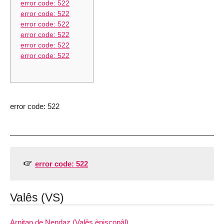
error code: 522
error code: 522
error code: 522
error code: 522
error code: 522
error code: 522
error code: 522
error code: 522
Valês (VS)
Arpitan de Nendaz (Valês èpiscopâl)