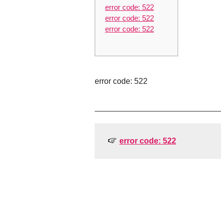
error code: 522
error code: 522
error code: 522
error code: 522
error code: 522