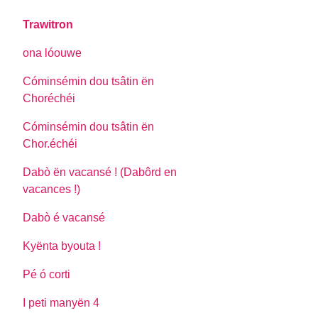
Trawitron
ona lóouwe
Cóminsémin dou tsâtin ën
Choréchéi
Cóminsémin dou tsâtin ën
Chor.échéi
Dabò ën vacansé ! (Dabôrd en
vacances !)
Dabò é vacansé
Kyënta byouta !
Pé ó corti
I peti manyën 4