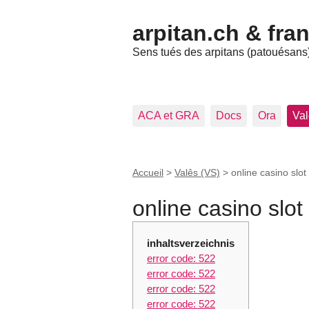
arpitan.ch & fra
Sens tués des arpitans (patouésans) 
ACA et GRA
Docs
Ora
Val
Accueil
>
Valês (VS)
> online casino slot h
online casino slot 
inhaltsverzeichnis
error code: 522
error code: 522
error code: 522
error code: 522