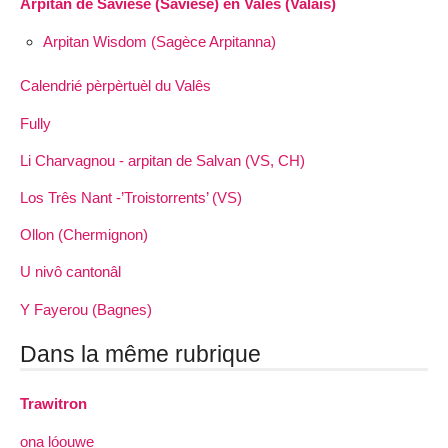
Arpitan de Saviése (Savièse) en Valês (Valais)
Arpitan Wisdom (Sagèce Arpitanna)
Calendrié pèrpèrtuèl du Valês
Fully
Li Charvagnou - arpitan de Salvan (VS, CH)
Los Três Nant -’Troistorrents’ (VS)
Ollon (Chermignon)
U nivô cantonâl
Y Fayerou (Bagnes)
Dans la même rubrique
Trawitron
ona lóouwe