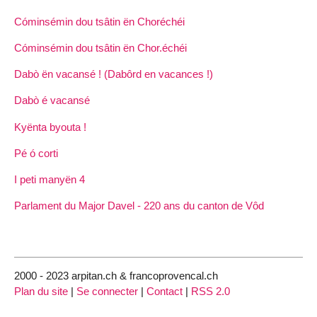
Cóminsémin dou tsâtin ën Choréchéi
Cóminsémin dou tsâtin ën Chor.échéi
Dabò ën vacansé ! (Dabôrd en vacances !)
Dabò é vacansé
Kyënta byouta !
Pé ó corti
I peti manyën 4
Parlament du Major Davel - 220 ans du canton de Vôd
2000 - 2023 arpitan.ch & francoprovencal.ch
Plan du site
|
Se connecter
|
Contact
|
RSS 2.0