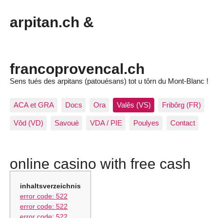
arpitan.ch &
francoprovencal.ch
Sens tués des arpitans (patouésans) tot u tôrn du Mont-Blanc !
ACA et GRA
Docs
Ora
Valês (VS)
Fribôrg (FR)
Vôd (VD)
Savouè
VDA / PIE
Poulyes
Contact
online casino with free cash
inhaltsverzeichnis
error code: 522
error code: 522
error code: 522