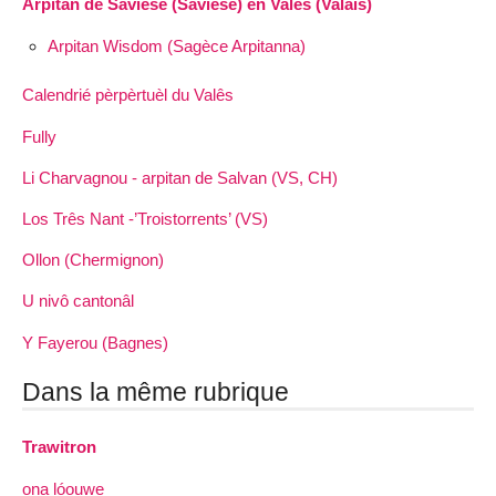
Arpitan de Saviése (Savièse) en Valês (Valais)
Arpitan Wisdom (Sagèce Arpitanna)
Calendrié pèrpèrtuèl du Valês
Fully
Li Charvagnou - arpitan de Salvan (VS, CH)
Los Três Nant -’Troistorrents’ (VS)
Ollon (Chermignon)
U nivô cantonâl
Y Fayerou (Bagnes)
Dans la même rubrique
Trawitron
ona lóouwe