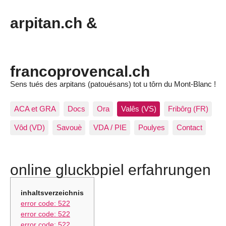
arpitan.ch &
francoprovencal.ch
Sens tués des arpitans (patouésans) tot u tôrn du Mont-Blanc !
ACA et GRA
Docs
Ora
Valês (VS)
Fribôrg (FR)
Vôd (VD)
Savouè
VDA / PIE
Poulyes
Contact
online gluckbpiel erfahrungen
inhaltsverzeichnis
error code: 522
error code: 522
error code: 522