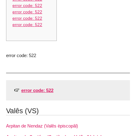
error code: 522
error code: 522
error code: 522
error code: 522
error code: 522
error code: 522
Valês (VS)
Arpitan de Nendaz (Valês èpiscopâl)