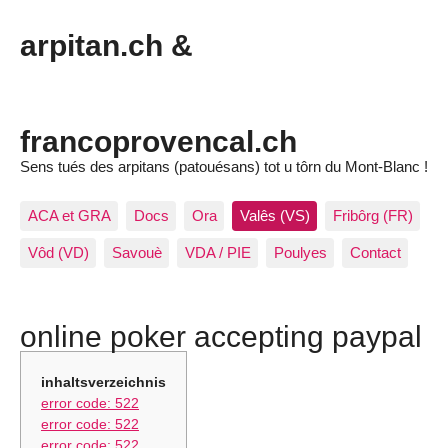
arpitan.ch &
francoprovencal.ch
Sens tués des arpitans (patouésans) tot u tôrn du Mont-Blanc !
ACA et GRA
Docs
Ora
Valês (VS)
Fribôrg (FR)
Vôd (VD)
Savouè
VDA / PIE
Poulyes
Contact
online poker accepting paypal
inhaltsverzeichnis
error code: 522
error code: 522
error code: 522