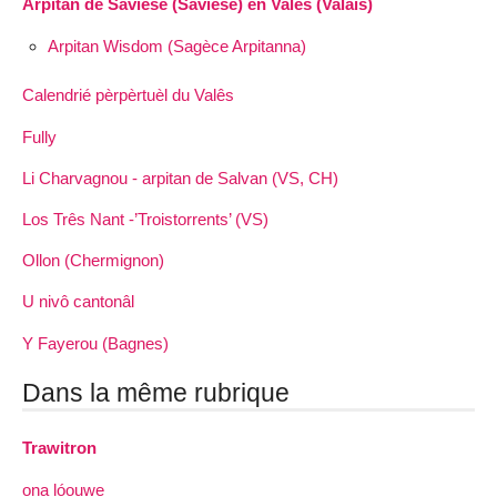
Arpitan de Saviése (Savièse) en Valês (Valais)
Arpitan Wisdom (Sagèce Arpitanna)
Calendrié pèrpèrtuèl du Valês
Fully
Li Charvagnou - arpitan de Salvan (VS, CH)
Los Três Nant -’Troistorrents’ (VS)
Ollon (Chermignon)
U nivô cantonâl
Y Fayerou (Bagnes)
Dans la même rubrique
Trawitron
ona lóouwe