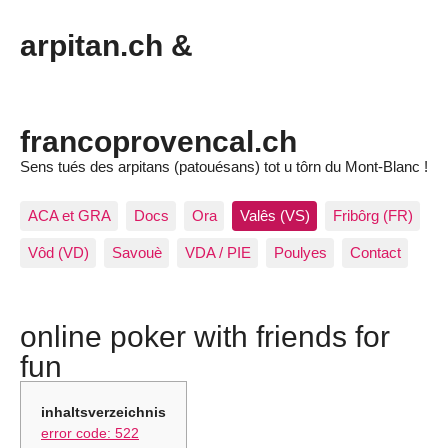
arpitan.ch &
francoprovencal.ch
Sens tués des arpitans (patouésans) tot u tôrn du Mont-Blanc !
ACA et GRA
Docs
Ora
Valês (VS)
Fribôrg (FR)
Vôd (VD)
Savouè
VDA / PIE
Poulyes
Contact
online poker with friends for
fun
inhaltsverzeichnis
error code: 522