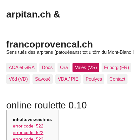
arpitan.ch &
francoprovencal.ch
Sens tués des arpitans (patouésans) tot u tôrn du Mont-Blanc !
ACA et GRA
Docs
Ora
Valês (VS)
Fribôrg (FR)
Vôd (VD)
Savouè
VDA / PIE
Poulyes
Contact
online roulette 0.10
inhaltsverzeichnis
error code: 522
error code: 522
error code: 522