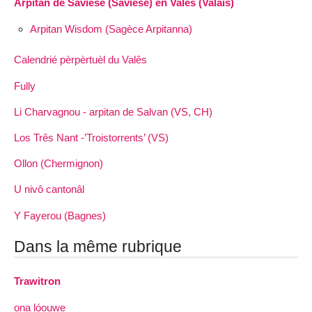
Arpitan de Saviése (Savièse) en Valês (Valais)
Arpitan Wisdom (Sagèce Arpitanna)
Calendrié pèrpèrtuèl du Valês
Fully
Li Charvagnou - arpitan de Salvan (VS, CH)
Los Três Nant -’Troistorrents’ (VS)
Ollon (Chermignon)
U nivô cantonâl
Y Fayerou (Bagnes)
Dans la même rubrique
Trawitron
ona lóouwe