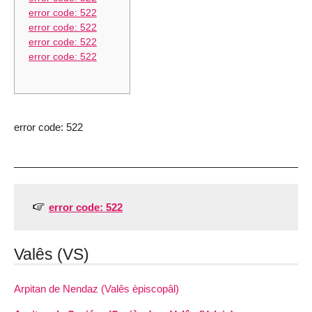
error code: 522
error code: 522
error code: 522
error code: 522
error code: 522
error code: 522
Valês (VS)
Arpitan de Nendaz (Valês èpiscopâl)