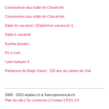
Cóminsémin dou tsâtin ën Choréchéi
Cóminsémin dou tsâtin ën Chor.échéi
Dabò ën vacansé ! (Dabôrd en vacances !)
Dabò é vacansé
Kyënta byouta !
Pé ó corti
I peti manyën 4
Parlament du Major Davel - 220 ans du canton de Vôd
2000 - 2023 arpitan.ch & francoprovencal.ch
Plan du site
|
Se connecter
|
Contact
|
RSS 2.0