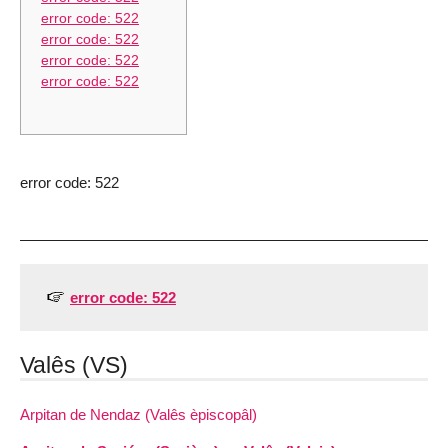
error code: 522
error code: 522
error code: 522
error code: 522
error code: 522
error code: 522
Valês (VS)
Arpitan de Nendaz (Valês èpiscopâl)