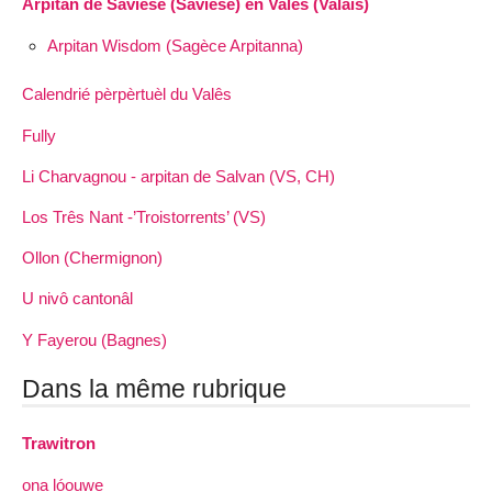
Arpitan de Saviése (Savièse) en Valês (Valais)
Arpitan Wisdom (Sagèce Arpitanna)
Calendrié pèrpèrtuèl du Valês
Fully
Li Charvagnou - arpitan de Salvan (VS, CH)
Los Três Nant -’Troistorrents’ (VS)
Ollon (Chermignon)
U nivô cantonâl
Y Fayerou (Bagnes)
Dans la même rubrique
Trawitron
ona lóouwe