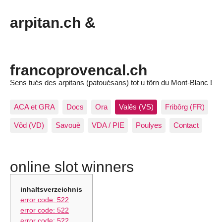
arpitan.ch &
francoprovencal.ch
Sens tués des arpitans (patouésans) tot u tôrn du Mont-Blanc !
ACA et GRA
Docs
Ora
Valês (VS)
Fribôrg (FR)
Vôd (VD)
Savouè
VDA / PIE
Poulyes
Contact
online slot winners
inhaltsverzeichnis
error code: 522
error code: 522
error code: 522