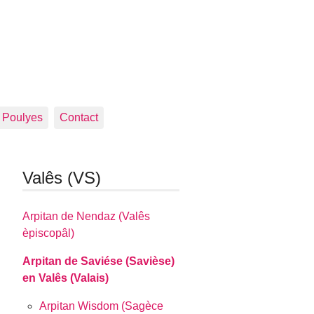
Poulyes
Contact
Valês (VS)
Arpitan de Nendaz (Valês
èpiscopâl)
Arpitan de Saviése (Savièse)
en Valês (Valais)
Arpitan Wisdom (Sagèce