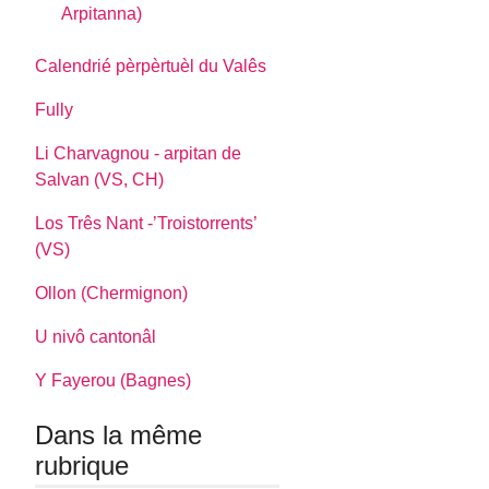
Arpitanna)
Calendrié pèrpèrtuèl du Valês
Fully
Li Charvagnou - arpitan de
Salvan (VS, CH)
Los Três Nant -’Troistorrents’
(VS)
Ollon (Chermignon)
U nivô cantonâl
Y Fayerou (Bagnes)
Dans la même
rubrique