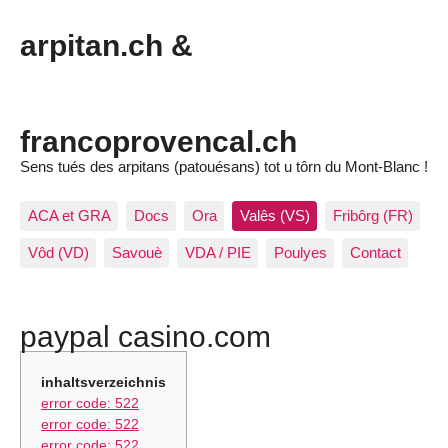
arpitan.ch &
francoprovencal.ch
Sens tués des arpitans (patouésans) tot u tôrn du Mont-Blanc !
ACA et GRA
Docs
Ora
Valês (VS)
Fribôrg (FR)
Vôd (VD)
Savouè
VDA / PIE
Poulyes
Contact
paypal casino.com
inhaltsverzeichnis
error code: 522
error code: 522
error code: 522