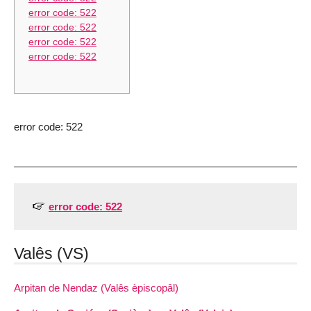
error code: 522
error code: 522
error code: 522
error code: 522
error code: 522
error code: 522
Valês (VS)
Arpitan de Nendaz (Valês èpiscopâl)