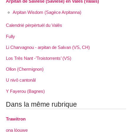
Arpitan de Saviése (Savièse) en Valês (Valais)
Arpitan Wisdom (Sagèce Arpitanna)
Calendrié pèrpèrtuèl du Valês
Fully
Li Charvagnou - arpitan de Salvan (VS, CH)
Los Três Nant -’Troistorrents’ (VS)
Ollon (Chermignon)
U nivô cantonâl
Y Fayerou (Bagnes)
Dans la même rubrique
Trawitron
ona lóouwe