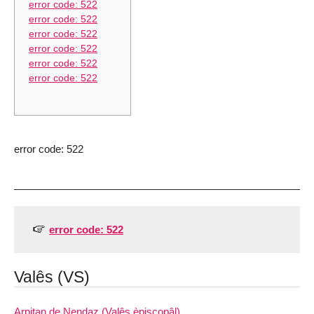
error code: 522
error code: 522
error code: 522
error code: 522
error code: 522
error code: 522
error code: 522
error code: 522
Valês (VS)
Arpitan de Nendaz (Valês èpiscopâl)