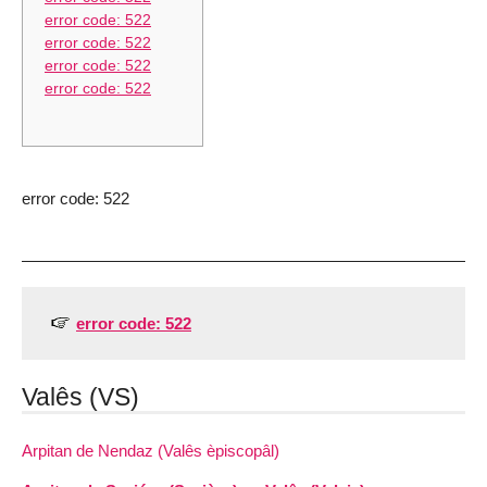
error code: 522
error code: 522
error code: 522
error code: 522
error code: 522
error code: 522
Valês (VS)
Arpitan de Nendaz (Valês èpiscopâl)