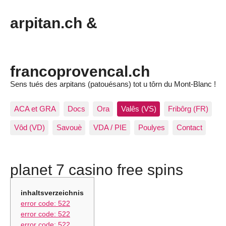
arpitan.ch &
francoprovencal.ch
Sens tués des arpitans (patouésans) tot u tôrn du Mont-Blanc !
ACA et GRA
Docs
Ora
Valês (VS)
Fribôrg (FR)
Vôd (VD)
Savouè
VDA / PIE
Poulyes
Contact
planet 7 casino free spins
inhaltsverzeichnis
error code: 522
error code: 522
error code: 522