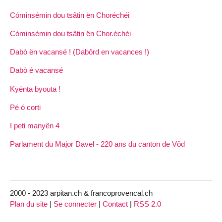
Cóminsémin dou tsâtin ën Choréchéi
Cóminsémin dou tsâtin ën Chor.échéi
Dabò ën vacansé ! (Dabôrd en vacances !)
Dabò é vacansé
Kyënta byouta !
Pé ó corti
I peti manyën 4
Parlament du Major Davel - 220 ans du canton de Vôd
2000 - 2023 arpitan.ch & francoprovencal.ch
Plan du site
|
Se connecter
|
Contact
|
RSS 2.0