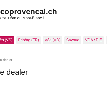
ncoprovencal.ch
tot u tôrn du Mont-Blanc !
ês (VS)
Fribôrg (FR)
Vôd (VD)
Savouè
VDA / PIE
ve dealer
ve dealer