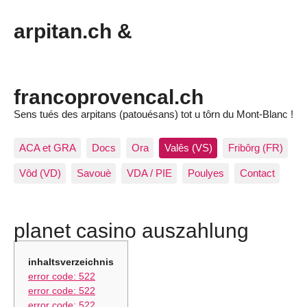
arpitan.ch &
francoprovencal.ch
Sens tués des arpitans (patouésans) tot u tôrn du Mont-Blanc !
ACA et GRA
Docs
Ora
Valês (VS)
Fribôrg (FR)
Vôd (VD)
Savouè
VDA / PIE
Poulyes
Contact
planet casino auszahlung
inhaltsverzeichnis
error code: 522
error code: 522
error code: 522