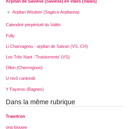
Arpitan de Saviése (Savièse) en Valês (Valais)
Arpitan Wisdom (Sagèce Arpitanna)
Calendrié pèrpèrtuèl du Valês
Fully
Li Charvagnou - arpitan de Salvan (VS, CH)
Los Três Nant -’Troistorrents’ (VS)
Ollon (Chermignon)
U nivô cantonâl
Y Fayerou (Bagnes)
Dans la même rubrique
Trawitron
ona lóouwe