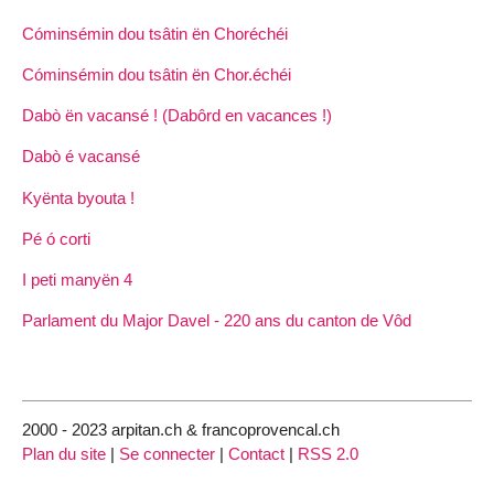
Cóminsémin dou tsâtin ën Choréchéi
Cóminsémin dou tsâtin ën Chor.échéi
Dabò ën vacansé ! (Dabôrd en vacances !)
Dabò é vacansé
Kyënta byouta !
Pé ó corti
I peti manyën 4
Parlament du Major Davel - 220 ans du canton de Vôd
2000 - 2023 arpitan.ch & francoprovencal.ch
Plan du site
|
Se connecter
|
Contact
|
RSS 2.0