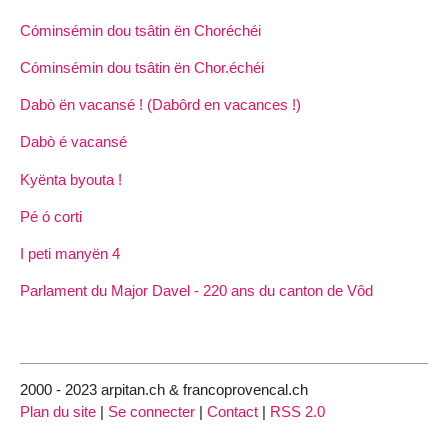
Cóminsémin dou tsâtin ën Choréchéi
Cóminsémin dou tsâtin ën Chor.échéi
Dabò ën vacansé ! (Dabôrd en vacances !)
Dabò é vacansé
Kyënta byouta !
Pé ó corti
I peti manyën 4
Parlament du Major Davel - 220 ans du canton de Vôd
2000 - 2023 arpitan.ch & francoprovencal.ch
Plan du site
|
Se connecter
|
Contact
|
RSS 2.0