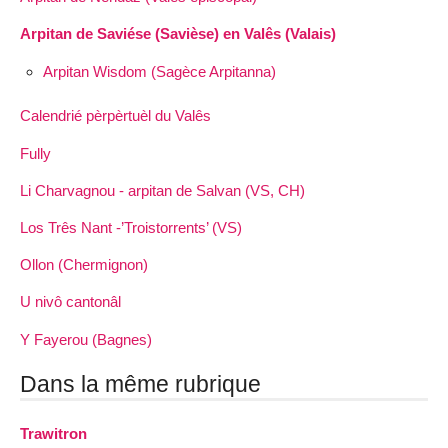
Arpitan de Saviése (Savièse) en Valês (Valais)
Arpitan Wisdom (Sagèce Arpitanna)
Calendrié pèrpèrtuèl du Valês
Fully
Li Charvagnou - arpitan de Salvan (VS, CH)
Los Três Nant -’Troistorrents’ (VS)
Ollon (Chermignon)
U nivô cantonâl
Y Fayerou (Bagnes)
Dans la même rubrique
Trawitron