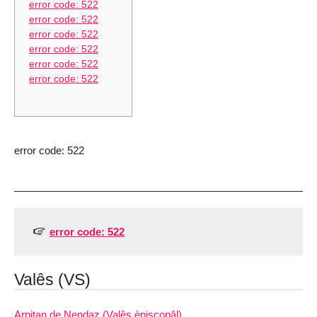
error code: 522
error code: 522
error code: 522
error code: 522
error code: 522
error code: 522
error code: 522
error code: 522
Valês (VS)
Arpitan de Nendaz (Valês èpiscopâl)