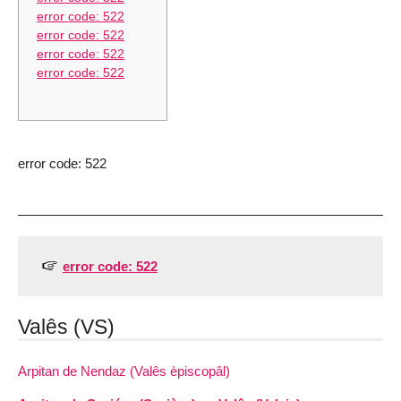
error code: 522
error code: 522
error code: 522
error code: 522
error code: 522
error code: 522
Valês (VS)
Arpitan de Nendaz (Valês èpiscopâl)