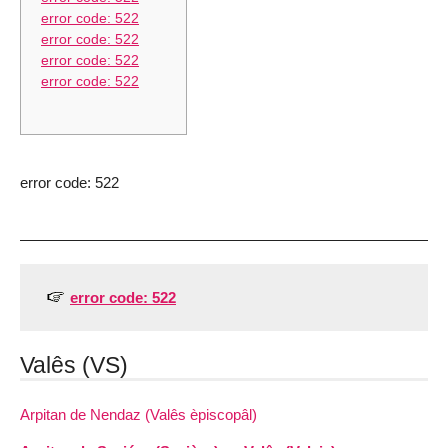
error code: 522
error code: 522
error code: 522
error code: 522
error code: 522
error code: 522
Valês (VS)
Arpitan de Nendaz (Valês èpiscopâl)