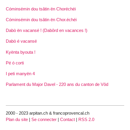
Cóminsémin dou tsâtin ën Choréchéi
Cóminsémin dou tsâtin ën Chor.échéi
Dabò ën vacansé ! (Dabôrd en vacances !)
Dabò é vacansé
Kyënta byouta !
Pé ó corti
I peti manyën 4
Parlament du Major Davel - 220 ans du canton de Vôd
2000 - 2023 arpitan.ch & francoprovencal.ch
Plan du site
|
Se connecter
|
Contact
|
RSS 2.0