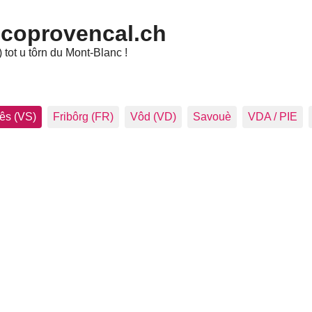
ncoprovencal.ch
tot u tôrn du Mont-Blanc !
ês (VS)
Fribôrg (FR)
Vôd (VD)
Savouè
VDA / PIE