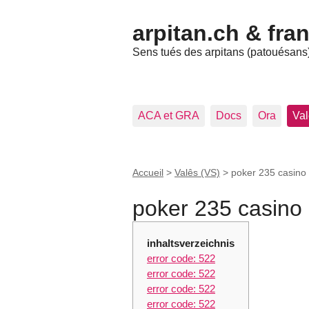
arpitan.ch & fra
Sens tués des arpitans (patouésans) 
ACA et GRA
Docs
Ora
Val
Accueil
>
Valês (VS)
> poker 235 casino
poker 235 casino
inhaltsverzeichnis
error code: 522
error code: 522
error code: 522
error code: 522