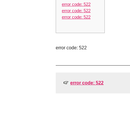
error code: 522
error code: 522
error code: 522
error code: 522
error code: 522