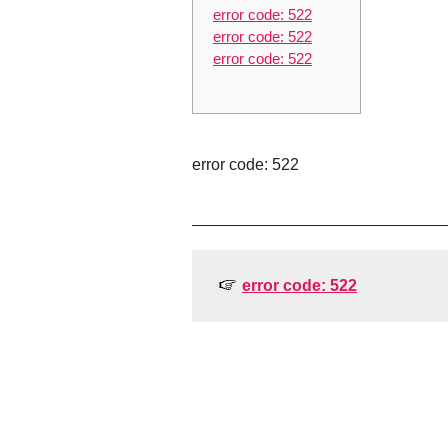
error code: 522
error code: 522
error code: 522
error code: 522
error code: 522