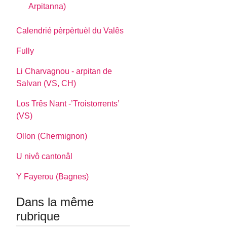
Arpitanna)
Calendrié pèrpèrtuèl du Valês
Fully
Li Charvagnou - arpitan de
Salvan (VS, CH)
Los Três Nant -’Troistorrents’
(VS)
Ollon (Chermignon)
U nivô cantonâl
Y Fayerou (Bagnes)
Dans la même
rubrique